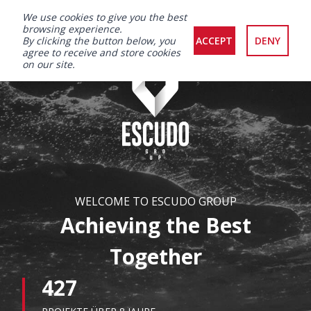
We use cookies to give you the best
browsing experience.
By clicking the button below, you
ACCEPT
DENY
agree to receive and store cookies
on our site.
WELCOME TO ESCUDO GROUP
Achieving the Best
Together
427