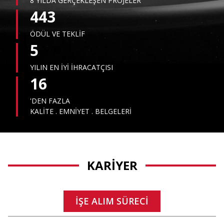
8 YILDA GERÇEKLEŞEN PROJELER
443
ÖDÜL VE TEKLİF
5
YILIN EN İYİ İHRACATÇISI
16
'DEN FAZLA
KALİTE . EMNİYET . BELGELERİ
KARIYER
İŞE ALIM SÜRECI