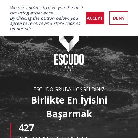
We use cookies to give you the best
browsing experience.
By clicking the button below, you
ACCEPT
DENY
agree to receive and store cookies
on our site.
ESCUDO GRUBA HOŞGELDİNİZ
Birlikte En İyisini
Başarmak
427