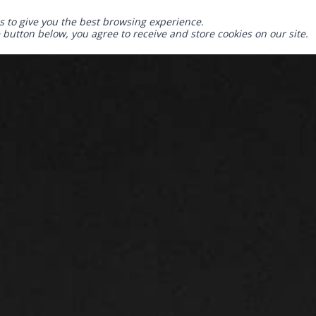
s to give you the best browsing experience.
e button below, you agree to receive and store cookies on our site.